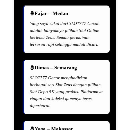
Fajar – Medan
Yang saya sukai dari SLOT777 Gacor
adalah banyaknya pilihan Slot Online
bertema Zeus. Semua permainan
tersusun rapi sehingga mudah dicari.
Dimas – Semarang
SLOT777 Gacor menghadirkan
berbagai seri Slot Zeus dengan pilihan
Slot Depo 5K yang praktis. Platformnya
ringan dan koleksi gamenya terus
diperbarui.
Yoga – Makassar