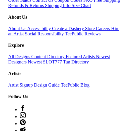
Order Status
Contact Us
Coupon Codes
FAQ
Free Shipping
Refunds & Returns
Shipping Info
Size Chart
About Us
About Us
Accessibility
Create a Dashery Store
Careers
Hire
an Artist
Social Responsibility
TeePublic Reviews
Explore
All Designs
Content Directory
Featured Artists
Newest
Designers
Newest SLOT777
Tag Directory
Artists
Artist Signup
Design Guide
TeePublic Blog
Follow Us