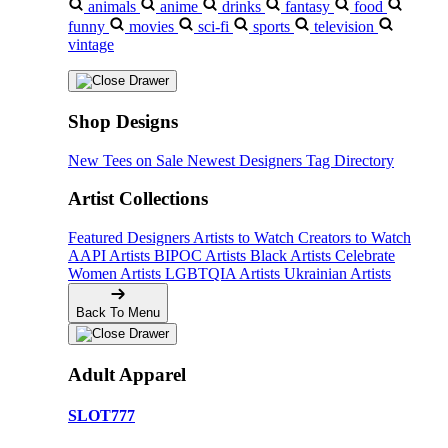
animals
anime
drinks
fantasy
food
funny
movies
sci-fi
sports
television
vintage
Shop Designs
New Tees on Sale
Newest Designers
Tag Directory
Artist Collections
Featured Designers
Artists to Watch
Creators to Watch
AAPI Artists
BIPOC Artists
Black Artists
Celebrate
Women Artists
LGBTQIA Artists
Ukrainian Artists
Back To Menu
Adult Apparel
SLOT777