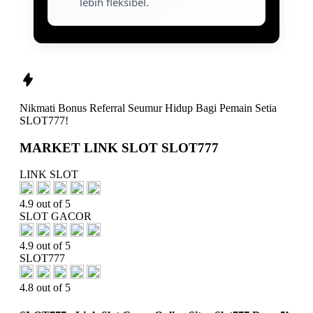
lebih fleksibel.
Nikmati
Bonus Referral Seumur Hidup
Bagi Pemain Setia
SLOT777!
MARKET LINK SLOT SLOT777
LINK SLOT
4.9 out of 5
SLOT GACOR
4.9 out of 5
SLOT777
4.8 out of 5