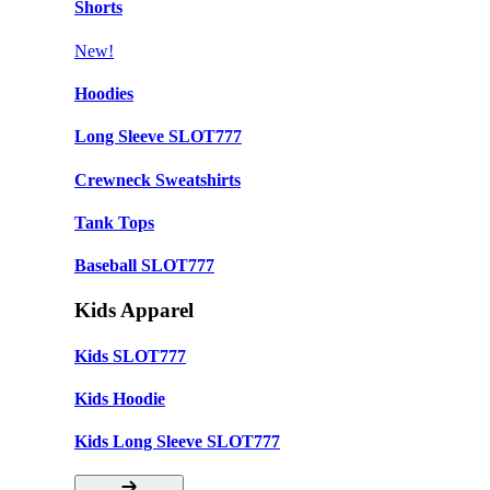
Shorts
New!
Hoodies
Long Sleeve SLOT777
Crewneck Sweatshirts
Tank Tops
Baseball SLOT777
Kids Apparel
Kids SLOT777
Kids Hoodie
Kids Long Sleeve SLOT777