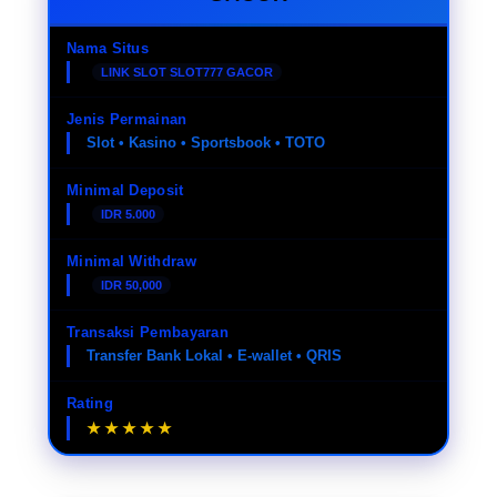
Nama Situs
LINK SLOT SLOT777 GACOR
Jenis Permainan
Slot • Kasino • Sportsbook • TOTO
Minimal Deposit
IDR 5.000
Minimal Withdraw
IDR 50,000
Transaksi Pembayaran
Transfer Bank Lokal • E-wallet • QRIS
Rating