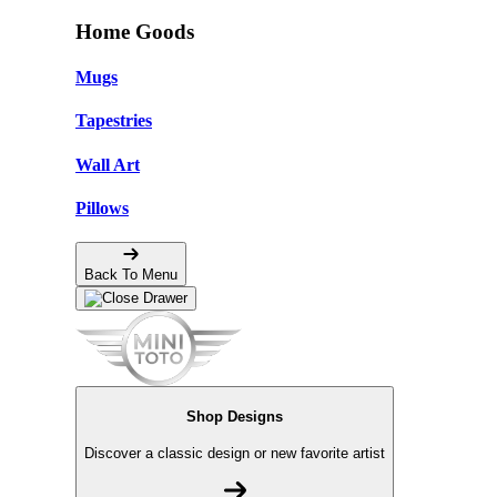
Home Goods
Mugs
Tapestries
Wall Art
Pillows
Back To Menu
Shop Designs
Discover a classic design or new favorite artist