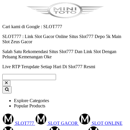
Cari kami di Google : SLOT777
SLOT777 : Link Slot Gacor Online Situs Slot777 Depo 5k Main
Slot Zeus Gacor
Salah Satu Rekomendasi Situs Slot777 Dan Link Slot Dengan
Peluang Kemenangan Oke
Live RTP Terupdate Setiap Hari Di Slot777 Resmi
Explore Categories
Popular Products
SLOT777
SLOT GACOR
SLOT ONLINE