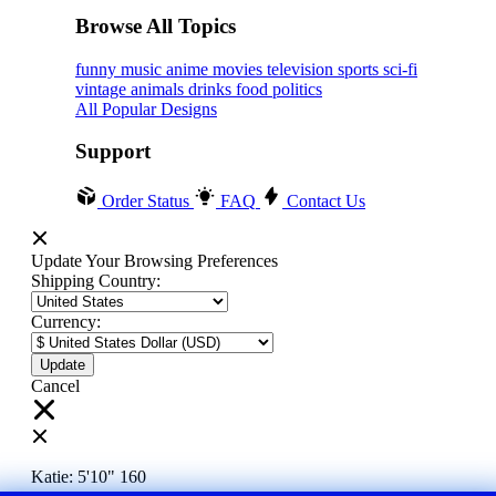
Browse All Topics
funny
music
anime
movies
television
sports
sci-fi
vintage
animals
drinks
food
politics
All Popular Designs
Support
Order Status
FAQ
Contact Us
Update Your Browsing Preferences
Shipping Country:
Currency:
Cancel
Katie:
5'10"
160