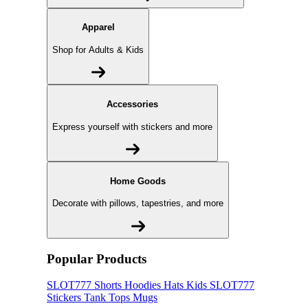
Apparel
Shop for Adults & Kids
Accessories
Express yourself with stickers and more
Home Goods
Decorate with pillows, tapestries, and more
Popular Products
SLOT777
Shorts
Hoodies
Hats
Kids SLOT777
Stickers
Tank Tops
Mugs