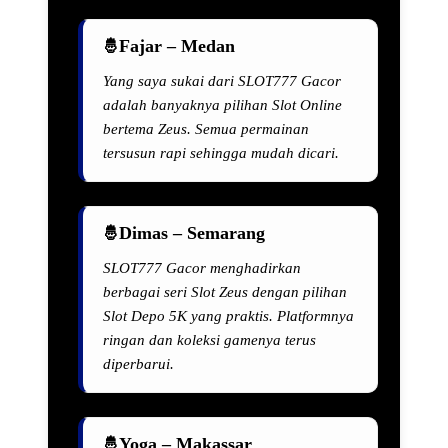
Fajar – Medan
Yang saya sukai dari SLOT777 Gacor
adalah banyaknya pilihan Slot Online
bertema Zeus. Semua permainan
tersusun rapi sehingga mudah dicari.
Dimas – Semarang
SLOT777 Gacor menghadirkan
berbagai seri Slot Zeus dengan pilihan
Slot Depo 5K yang praktis. Platformnya
ringan dan koleksi gamenya terus
diperbarui.
Yoga – Makassar