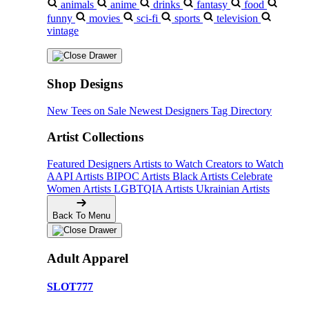
animals
anime
drinks
fantasy
food
funny
movies
sci-fi
sports
television
vintage
Shop Designs
New Tees on Sale
Newest Designers
Tag Directory
Artist Collections
Featured Designers
Artists to Watch
Creators to Watch
AAPI Artists
BIPOC Artists
Black Artists
Celebrate
Women Artists
LGBTQIA Artists
Ukrainian Artists
Back To Menu
Adult Apparel
SLOT777