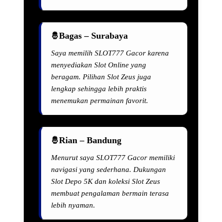
Bagas – Surabaya
Saya memilih SLOT777 Gacor karena
menyediakan Slot Online yang
beragam. Pilihan Slot Zeus juga
lengkap sehingga lebih praktis
menemukan permainan favorit.
Rian – Bandung
Menurut saya SLOT777 Gacor memiliki
navigasi yang sederhana. Dukungan
Slot Depo 5K dan koleksi Slot Zeus
membuat pengalaman bermain terasa
lebih nyaman.