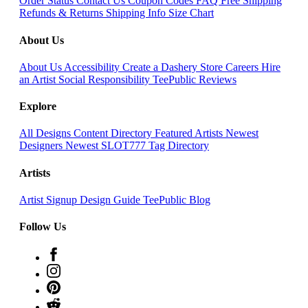
Order Status
Contact Us
Coupon Codes
FAQ
Free Shipping
Refunds & Returns
Shipping Info
Size Chart
About Us
About Us
Accessibility
Create a Dashery Store
Careers
Hire
an Artist
Social Responsibility
TeePublic Reviews
Explore
All Designs
Content Directory
Featured Artists
Newest
Designers
Newest SLOT777
Tag Directory
Artists
Artist Signup
Design Guide
TeePublic Blog
Follow Us