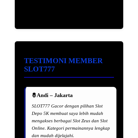
permainan Zeus dengan lebih mudah dan
nyaman setiap hari.
TESTIMONI MEMBER
SLOT777
Andi – Jakarta
SLOT777 Gacor dengan pilihan Slot
Depo 5K membuat saya lebih mudah
mengakses berbagai Slot Zeus dan Slot
Online. Kategori permainannya lengkap
dan mudah dijelajahi.