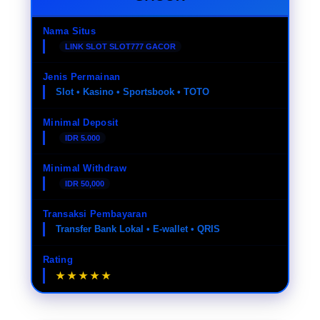
Nama Situs
LINK SLOT SLOT777 GACOR
Jenis Permainan
Slot • Kasino • Sportsbook • TOTO
Minimal Deposit
IDR 5.000
Minimal Withdraw
IDR 50,000
Transaksi Pembayaran
Transfer Bank Lokal • E-wallet • QRIS
Rating