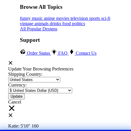
Browse All Topics
funny
music
anime
movies
television
sports
sci-fi
vintage
animals
drinks
food
politics
All Popular Designs
Support
Order Status
FAQ
Contact Us
Update Your Browsing Preferences
Shipping Country:
Currency:
Cancel
Katie:
5'10"
160