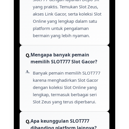
yang praktis. Temukan Slot Zeus,
akses Link Gacor, serta koleksi Slot
Online yang lengkap dalam satu
platform untuk pengalaman
bermain yang lebih nyaman.
Mengapa banyak pemain
memilih SLOT777 Slot Gacor?
Banyak pemain memilih SLOT777
karena menghadirkan Slot Gacor
dengan koleksi Slot Online yang
lengkap, termasuk berbagai seri
Slot Zeus yang terus diperbarui.
Apa keunggulan SLOT777
dibanding platform lainnya?