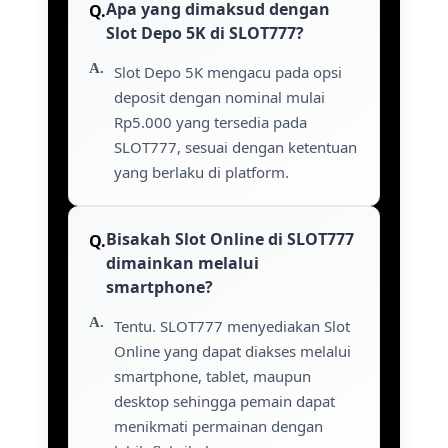
Apa yang dimaksud dengan
Slot Depo 5K di SLOT777?
Slot Depo 5K mengacu pada opsi
deposit dengan nominal mulai
Rp5.000 yang tersedia pada
SLOT777, sesuai dengan ketentuan
yang berlaku di platform.
Bisakah Slot Online di SLOT777
dimainkan melalui
smartphone?
Tentu. SLOT777 menyediakan Slot
Online yang dapat diakses melalui
smartphone, tablet, maupun
desktop sehingga pemain dapat
menikmati permainan dengan