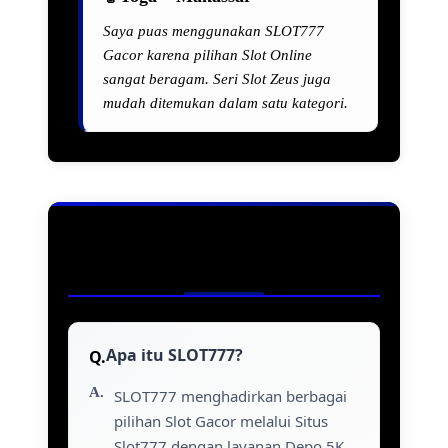
Saya puas menggunakan SLOT777
Gacor karena pilihan Slot Online
sangat beragam. Seri Slot Zeus juga
mudah ditemukan dalam satu kategori.
FAQ LINK SLOT SLOT777
Apa itu SLOT777?
SLOT777 menghadirkan berbagai
pilihan Slot Gacor melalui Situs
Slot777 dengan layanan Depo 5K