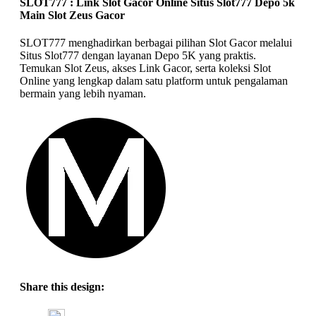
SLOT777 : Link Slot Gacor Online Situs Slot777 Depo 5k
Main Slot Zeus Gacor
SLOT777 menghadirkan berbagai pilihan Slot Gacor melalui
Situs Slot777 dengan layanan Depo 5K yang praktis.
Temukan Slot Zeus, akses Link Gacor, serta koleksi Slot
Online yang lengkap dalam satu platform untuk pengalaman
bermain yang lebih nyaman.
Share this design: