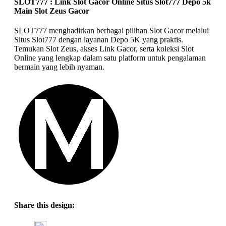
SLOT777 : Link Slot Gacor Online Situs Slot777 Depo 5k
Main Slot Zeus Gacor
SLOT777 menghadirkan berbagai pilihan Slot Gacor melalui
Situs Slot777 dengan layanan Depo 5K yang praktis.
Temukan Slot Zeus, akses Link Gacor, serta koleksi Slot
Online yang lengkap dalam satu platform untuk pengalaman
bermain yang lebih nyaman.
Share this design: