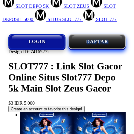
SLOT DEPO 5K
SLOT ZEUS
SLOT
DEPOSIT 5000
SITUS SLOT777
SLOT 777
LOGIN
DAFTAR
Design ID: 74165272
SLOT777 : Link Slot Gacor
Online Situs Slot777 Depo
5k Main Slot Zeus Gacor
$3
IDR 5.000
Create an account to favorite this design!