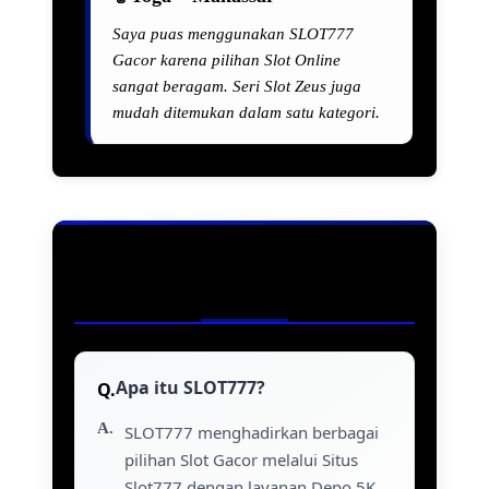
Saya puas menggunakan SLOT777
Gacor karena pilihan Slot Online
sangat beragam. Seri Slot Zeus juga
mudah ditemukan dalam satu kategori.
FAQ LINK SLOT SLOT777
Apa itu SLOT777?
SLOT777 menghadirkan berbagai
pilihan Slot Gacor melalui Situs
Slot777 dengan layanan Depo 5K