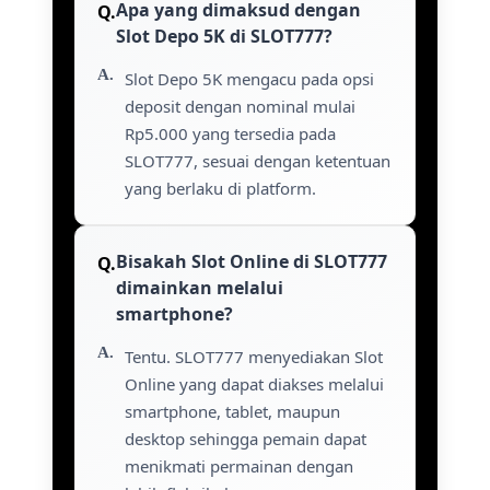
Apa yang dimaksud dengan
Slot Depo 5K di SLOT777?
Slot Depo 5K mengacu pada opsi
deposit dengan nominal mulai
Rp5.000 yang tersedia pada
SLOT777, sesuai dengan ketentuan
yang berlaku di platform.
Bisakah Slot Online di SLOT777
dimainkan melalui
smartphone?
Tentu. SLOT777 menyediakan Slot
Online yang dapat diakses melalui
smartphone, tablet, maupun
desktop sehingga pemain dapat
menikmati permainan dengan