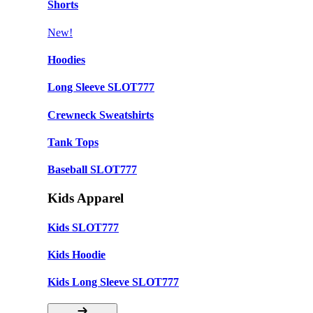
Shorts
New!
Hoodies
Long Sleeve SLOT777
Crewneck Sweatshirts
Tank Tops
Baseball SLOT777
Kids Apparel
Kids SLOT777
Kids Hoodie
Kids Long Sleeve SLOT777