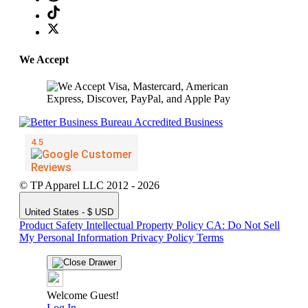
We Accept
© TP Apparel LLC 2012 - 2026
United States - $ USD
Product Safety
Intellectual Property Policy
CA: Do Not Sell
My Personal Information
Privacy Policy
Terms
Welcome Guest!
Log In