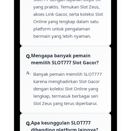
yang praktis. Temukan Slot Zeus,
akses Link Gacor, serta koleksi Slot
Online yang lengkap dalam satu
platform untuk pengalaman
bermain yang lebih nyaman.
Mengapa banyak pemain
memilih SLOT777 Slot Gacor?
Banyak pemain memilih SLOT777
karena menghadirkan Slot Gacor
dengan koleksi Slot Online yang
lengkap, termasuk berbagai seri
Slot Zeus yang terus diperbarui.
Apa keunggulan SLOT777
dibanding platform lainnya?