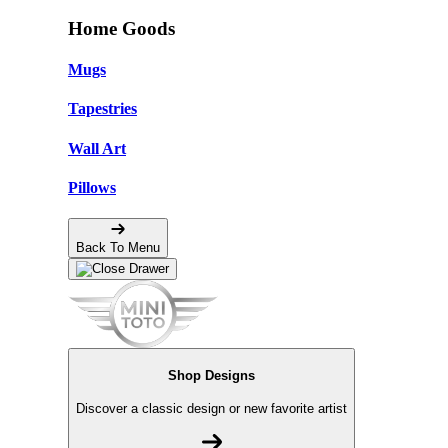
Home Goods
Mugs
Tapestries
Wall Art
Pillows
Back To Menu
Shop Designs
Discover a classic design or new favorite artist