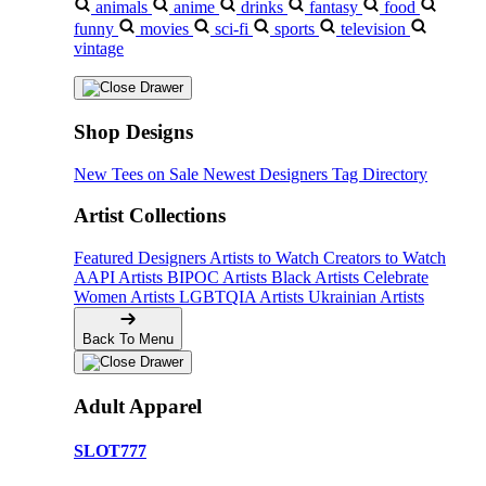
animals
anime
drinks
fantasy
food
funny
movies
sci-fi
sports
television
vintage
Shop Designs
New Tees on Sale
Newest Designers
Tag Directory
Artist Collections
Featured Designers
Artists to Watch
Creators to Watch
AAPI Artists
BIPOC Artists
Black Artists
Celebrate
Women Artists
LGBTQIA Artists
Ukrainian Artists
Back To Menu
Adult Apparel
SLOT777