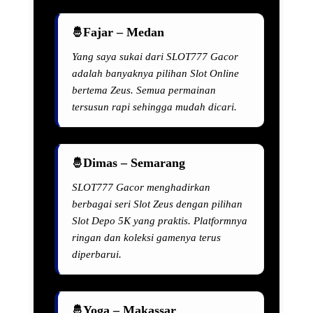
Fajar – Medan
Yang saya sukai dari SLOT777 Gacor
adalah banyaknya pilihan Slot Online
bertema Zeus. Semua permainan
tersusun rapi sehingga mudah dicari.
Dimas – Semarang
SLOT777 Gacor menghadirkan
berbagai seri Slot Zeus dengan pilihan
Slot Depo 5K yang praktis. Platformnya
ringan dan koleksi gamenya terus
diperbarui.
Yoga – Makassar