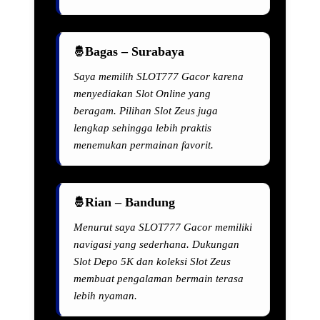
Bagas – Surabaya
Saya memilih SLOT777 Gacor karena
menyediakan Slot Online yang
beragam. Pilihan Slot Zeus juga
lengkap sehingga lebih praktis
menemukan permainan favorit.
Rian – Bandung
Menurut saya SLOT777 Gacor memiliki
navigasi yang sederhana. Dukungan
Slot Depo 5K dan koleksi Slot Zeus
membuat pengalaman bermain terasa
lebih nyaman.