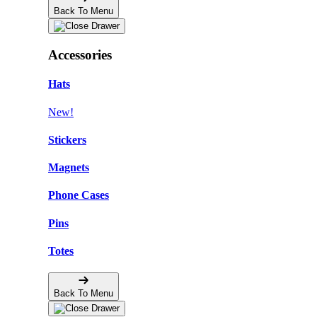
Back To Menu
Accessories
Hats
New!
Stickers
Magnets
Phone Cases
Pins
Totes
Back To Menu