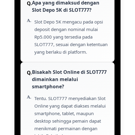
Apa yang dimaksud dengan
Slot Depo 5K di SLOT777?
Slot Depo 5K mengacu pada opsi
deposit dengan nominal mulai
Rp5.000 yang tersedia pada
SLOT777, sesuai dengan ketentuan
yang berlaku di platform.
Bisakah Slot Online di SLOT777
dimainkan melalui
smartphone?
Tentu. SLOT777 menyediakan Slot
Online yang dapat diakses melalui
smartphone, tablet, maupun
desktop sehingga pemain dapat
menikmati permainan dengan