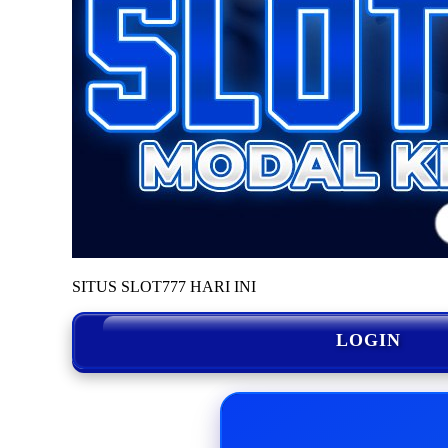
SITUS SLOT777 HARI INI
LOGIN