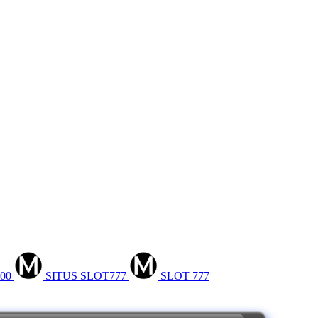
00
SITUS SLOT777
SLOT 777