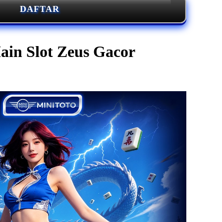
DAFTAR
ain Slot Zeus Gacor