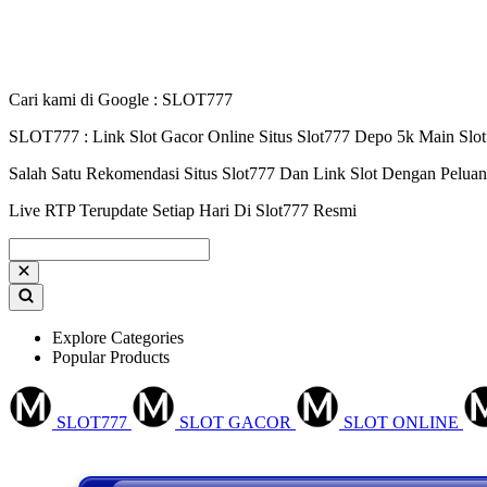
Cari kami di Google : SLOT777
SLOT777 : Link Slot Gacor Online Situs Slot777 Depo 5k Main Slo
Salah Satu Rekomendasi Situs Slot777 Dan Link Slot Dengan Pelu
Live RTP Terupdate Setiap Hari Di Slot777 Resmi
Explore Categories
Popular Products
SLOT777
SLOT GACOR
SLOT ONLINE