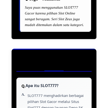
Saya puas menggunakan SLOT777
Gacor karena pilihan Slot Online
sangat beragam. Seri Slot Zeus juga
mudah ditemukan dalam satu kategori.
FAQ LINK SLOT SLOT777
Apa itu SLOT777?
SLOT777 menghadirkan berbagai
pilihan Slot Gacor melalui Situs
Slot777 dengan layanan Depo 5K