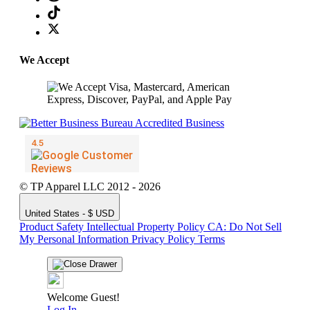
We Accept
© TP Apparel LLC 2012 - 2026
United States - $ USD
Product Safety
Intellectual Property Policy
CA: Do Not Sell
My Personal Information
Privacy Policy
Terms
Welcome Guest!
Log In