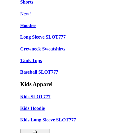
Shorts
New!
Hoodies
Long Sleeve SLOT777
Crewneck Sweatshirts
Tank Tops
Baseball SLOT777
Kids Apparel
Kids SLOT777
Kids Hoodie
Kids Long Sleeve SLOT777