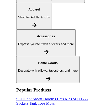
Apparel
Shop for Adults & Kids
Accessories
Express yourself with stickers and more
Home Goods
Decorate with pillows, tapestries, and more
Popular Products
SLOT777
Shorts
Hoodies
Hats
Kids SLOT777
Stickers
Tank Tops
Mugs