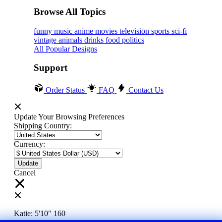
Browse All Topics
funny
music
anime
movies
television
sports
sci-fi
vintage
animals
drinks
food
politics
All Popular Designs
Support
Order Status
FAQ
Contact Us
Update Your Browsing Preferences
Shipping Country:
Currency:
Cancel
Katie:
5'10"
160