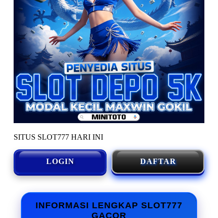
SITUS SLOT777 HARI INI
LOGIN
DAFTAR
INFORMASI LENGKAP SLOT777
GACOR