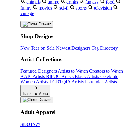
animals
anime
drinks
fantasy
food
funny
movies
sci-fi
sports
television
vintage
Shop Designs
New Tees on Sale
Newest Designers
Tag Directory
Artist Collections
Featured Designers
Artists to Watch
Creators to Watch
AAPI Artists
BIPOC Artists
Black Artists
Celebrate
Women Artists
LGBTQIA Artists
Ukrainian Artists
Back To Menu
Adult Apparel
SLOT777